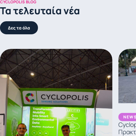
CYCLOPOLIS BLOG
Τα τελευταία νέα
Δες τα όλα
NEW
Cyclo
Πρακτ